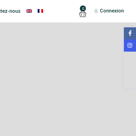
0
Connexion
ctez-nous