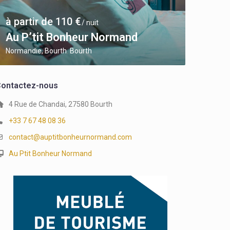
à partir de 110 €
/ nuit
Au P’tit Bonheur Normand
Normandie, Bourth
Bourth
,
ontactez-nous
4 Rue de Chandai, 27580 Bourth
+33 7 67 48 08 36
contact@auptitbonheurnormand.com
Au Ptit Bonheur Normand